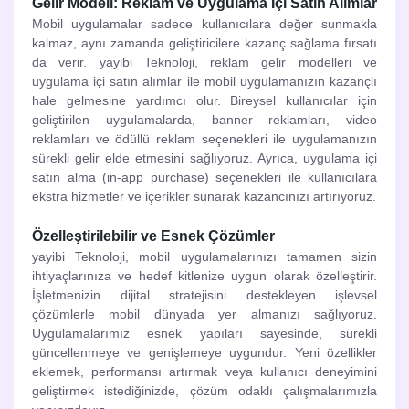
Gelir Modeli: Reklam ve Uygulama İçi Satın Alımlar
Mobil uygulamalar sadece kullanıcılara değer sunmakla
kalmaz, aynı zamanda geliştiricilere kazanç sağlama fırsatı
da verir. yayibi Teknoloji, reklam gelir modelleri ve
uygulama içi satın alımlar ile mobil uygulamanızın kazançlı
hale gelmesine yardımcı olur. Bireysel kullanıcılar için
geliştirilen uygulamalarda, banner reklamları, video
reklamları ve ödüllü reklam seçenekleri ile uygulamanızın
sürekli gelir elde etmesini sağlıyoruz. Ayrıca, uygulama içi
satın alma (in-app purchase) seçenekleri ile kullanıcılara
ekstra hizmetler ve içerikler sunarak kazancınızı artırıyoruz.
Özelleştirilebilir ve Esnek Çözümler
yayibi Teknoloji, mobil uygulamalarınızı tamamen sizin
ihtiyaçlarınıza ve hedef kitlenize uygun olarak özelleştirir.
İşletmenizin dijital stratejisini destekleyen işlevsel
çözümlerle mobil dünyada yer almanızı sağlıyoruz.
Uygulamalarımız esnek yapıları sayesinde, sürekli
güncellenmeye ve genişlemeye uygundur. Yeni özellikler
eklemek, performansı artırmak veya kullanıcı deneyimini
geliştirmek istediğinizde, çözüm odaklı çalışmalarımızla